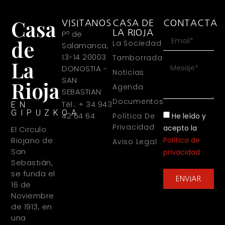
Casa
VISITANOS
CASA DE
CONTACTA
LA RIOJA
Pº de
de
La Sociedad
Salamanca,
13-14 20003
Tamborrada
La
DONOSTIA -
Noticias
SAN
Rioja
Agenda
SEBASTIAN
Documentos
Tél.: + 34 943
EN
GIPUZKOA
42 64 64
He leído y
Política De
Privacidad
acepto la
El Circulo
Política de
Riojano de
Aviso Legal
San
privacidad
Sebastián,
se funda el
ENVIAR
16 de
Noviembre
de 1913, en
una