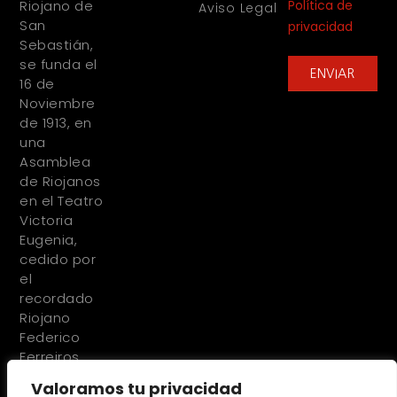
Política de
Riojano de
Aviso Legal
San
privacidad
Sebastián,
se funda el
ENVIAR
16 de
Noviembre
de 1913, en
una
Asamblea
de Riojanos
en el Teatro
Victoria
Eugenia,
cedido por
el
recordado
Riojano
Federico
Ferreiros
Valoramos tu privacidad