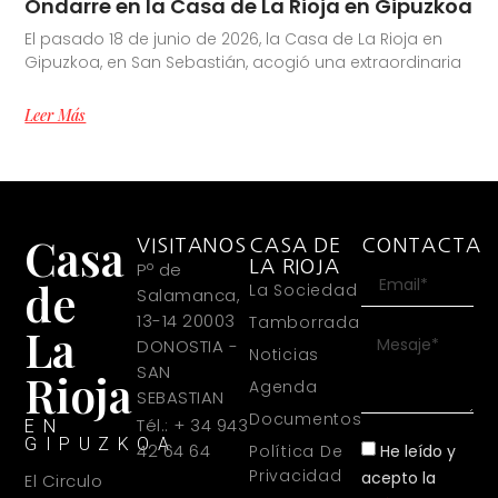
Ondarre en la Casa de La Rioja en Gipuzkoa
El pasado 18 de junio de 2026, la Casa de La Rioja en
Gipuzkoa, en San Sebastián, acogió una extraordinaria
Leer Más
Casa
VISITANOS
CASA DE
CONTACTA
LA RIOJA
Pº de
de
La Sociedad
Salamanca,
13-14 20003
Tamborrada
La
DONOSTIA -
Noticias
SAN
Rioja
Agenda
SEBASTIAN
Documentos
Tél.: + 34 943
EN
GIPUZKOA
42 64 64
He leído y
Política De
Privacidad
acepto la
El Circulo