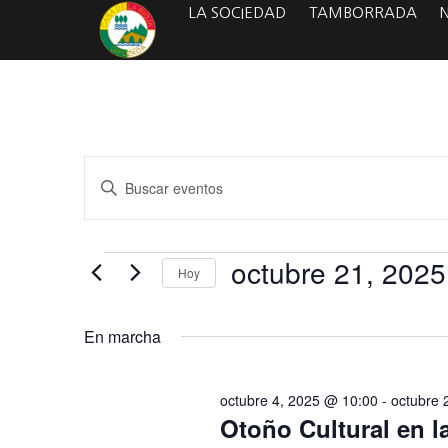
LA SOCIEDAD
TAMBORRADA
Navegación
Introduce
la
de
palabra
clave.
Busca
búsqueda
Eventos
octubre 21, 2025
para
Hoy
y
la
Seleccionar
palabra
fecha.
vistas
clave.
En marcha
de
Eventos
octubre 4, 2025 @ 10:00
-
octubre 
Otoño Cultural en l