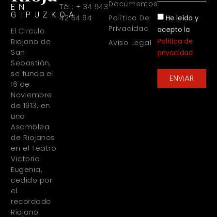
Documentos
Tél.: + 34 943
EN
GIPUZKOA
42 64 64
He leído y
Política De
Privacidad
acepto la
El Circulo
Política de
Riojano de
Aviso Legal
San
privacidad
Sebastián,
se funda el
ENVIAR
16 de
Noviembre
de 1913, en
una
Asamblea
de Riojanos
en el Teatro
Victoria
Eugenia,
cedido por
el
recordado
Riojano