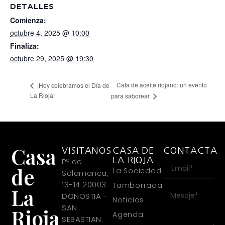
DETALLES
Comienza:
octubre 4, 2025 @ 10:00
Finaliza:
octubre 29, 2025 @ 19:30
Cata de aceite riojano: un evento
¡Hoy celebramos el Día de
La Rioja!
para saborear
Casa
VISITANOS
CASA DE
CONTACTA
LA RIOJA
Pº de
de
La Sociedad
Salamanca,
13-14 20003
Tamborrada
La
DONOSTIA -
Noticias
SAN
Rioja
Agenda
SEBASTIAN