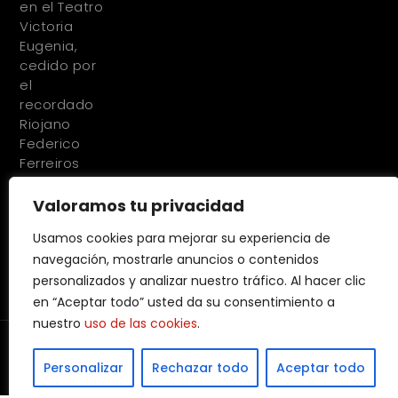
en el Teatro
Victoria
Eugenia,
cedido por
el
recordado
Riojano
Federico
Ferreiros
Valoramos tu privacidad
Usamos cookies para mejorar su experiencia de
navegación, mostrarle anuncios o contenidos
personalizados y analizar nuestro tráfico. Al hacer clic
en “Aceptar todo” usted da su consentimiento a
nuestro
uso de las cookies
.
© 2023 Todos los derechos reservados. Diseñado y desarrollado
por
Factor Ideas
Personalizar
Rechazar todo
Aceptar todo