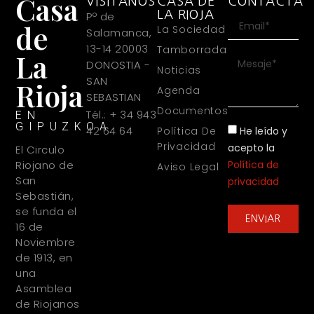
Casa
VISITANOS
CASA DE
CONTACTA
LA RIOJA
Pº de
de
La Sociedad
Salamanca,
13-14 20003
Tamborrada
La
DONOSTIA -
Noticias
SAN
Rioja
Agenda
SEBASTIAN
Documentos
Tél.: + 34 943
EN
GIPUZKOA
42 64 64
He leído y
Política De
Privacidad
acepto la
El Circulo
Política de
Riojano de
Aviso Legal
San
privacidad
Sebastián,
se funda el
ENVIAR
16 de
Noviembre
de 1913, en
una
Asamblea
de Riojanos