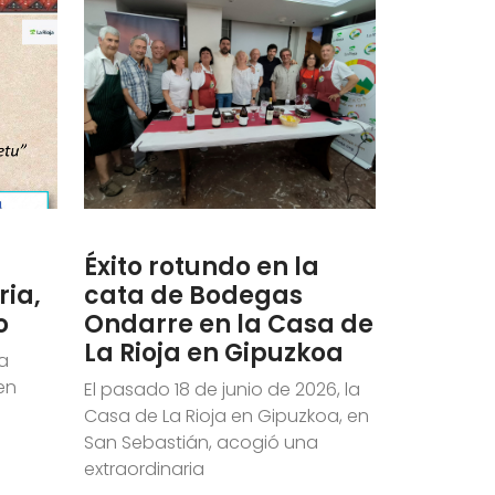
Éxito rotundo en la
ria,
cata de Bodegas
o
Ondarre en la Casa de
La Rioja en Gipuzkoa
a
en
El pasado 18 de junio de 2026, la
e
Casa de La Rioja en Gipuzkoa, en
San Sebastián, acogió una
extraordinaria