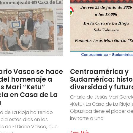
iario Vasco se hace
Centroamérica y
del homenaje a
Sudamérica: histo
s Mari “Ketu”
diversidad y futur
ía en Casa de La
Charla de Jesús Mari Garcí
a
«Ketu» La Casa de La Rioja 
Gipuzkoa tiene el placer d
a de La Rioja ha tenido
invitarte a una
cia estos días en las
s de El Diario Vasco, que
Leer Más