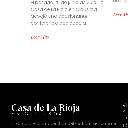
ha pu
El pasado 25 de junio de 2026, la
Casa de La Rioja en Gipuzkoa
Leer M
acogió una apasionante
conferencia dedicada a
Leer Más
Casa de La Rioja
V
Pº
EN GIPUZKOA
DO
El Circulo Riojano de San Sebastián, se funda el
Té