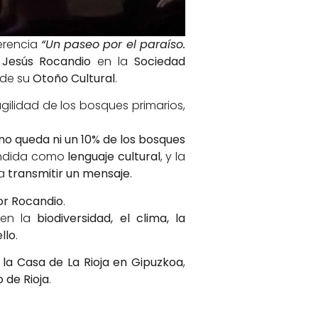
ferencia
“Un paseo por el paraíso.
o
Jesús Rocandio
en la
Sociedad
 de su
Otoño Cultural
.
fragilidad de los bosques primarios,
no queda ni un 10% de los bosques
tendida como
lenguaje cultural
, y la
ra
transmitir un mensaje
.
or Rocandio
.
 en la
biodiversidad, el clima, la
ello
.
 la Casa de La Rioja en Gipuzkoa
,
o de Rioja
.