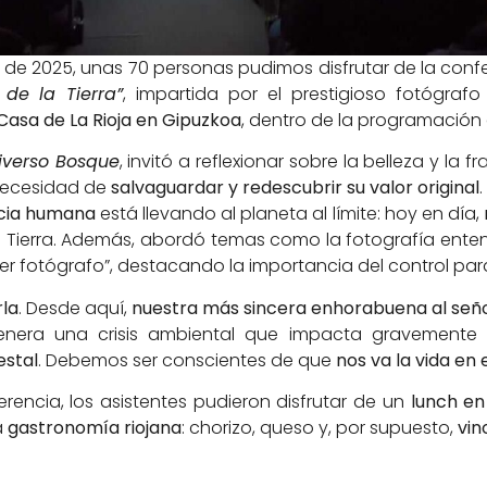
 de 2025, unas 70 personas pudimos disfrutar de la con
 de la Tierra”
, impartida por el prestigioso fotógraf
Casa de La Rioja en Gipuzkoa
, dentro de la programación
iverso Bosque
, invitó a reflexionar sobre la belleza y la 
necesidad de
salvaguardar y redescubrir su valor original
.
icia humana
está llevando al planeta al límite: hoy en día,
a Tierra. Además, abordó temas como la fotografía en
“ser fotógrafo”, destacando la importancia del control pa
rla
. Desde aquí,
nuestra más sincera enhorabuena al señ
nera una crisis ambiental que impacta gravemente
estal
. Debemos ser conscientes de que
nos va la vida en 
ferencia, los asistentes pudieron disfrutar de un
lunch en
a
gastronomía riojana
: chorizo, queso y, por supuesto,
vin