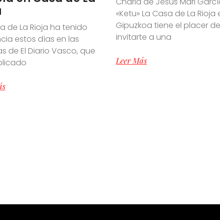
Charla de Jesús Mari Garcí
a
«Ketu» La Casa de La Rioja 
Gipuzkoa tiene el placer d
a de La Rioja ha tenido
invitarte a una
cia estos días en las
s de El Diario Vasco, que
Leer Más
blicado
ás