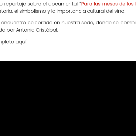
eo reportaje sobre el documental
“
Para las mesas de los 
oria, el simbolismo y la importancia cultural del vino.
del encuentro celebrado en nuestra sede, donde se combinó
da por Antonio Cristóbal.
mpleto aquí: