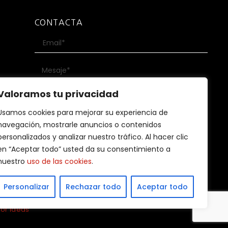
CONTACTA
Valoramos tu privacidad
Usamos cookies para mejorar su experiencia de
ad
He leído y acepto la
Política de privacidad
navegación, mostrarle anuncios o contenidos
personalizados y analizar nuestro tráfico. Al hacer clic
ENVIAR
en “Aceptar todo” usted da su consentimiento a
nuestro
uso de las cookies
.
Personalizar
Rechazar todo
Aceptar todo
tor Ideas