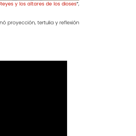
Reyes y los altares de los dioses
”
,
 proyección, tertulia y reflexión