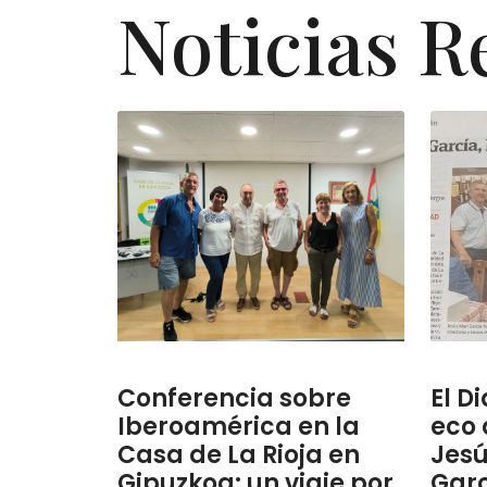
Noticias R
Conferencia sobre
El D
Iberoamérica en la
eco 
Casa de La Rioja en
Jesú
Gipuzkoa: un viaje por
Garc