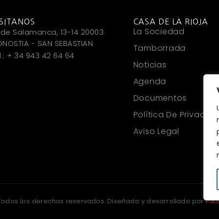
ISITANOS
CASA DE LA RIOJA
La Sociedad
 de Salamanca, 13-14 20003
NOSTIA - SAN SEBASTIAN
Tamborrada
l.: + 34 943 42 64 64
Noticias
Agenda
Documentos
Política De Privacid
Aviso Legal
Todos los derechos reservados. Diseñado y desarrollado por
Fac