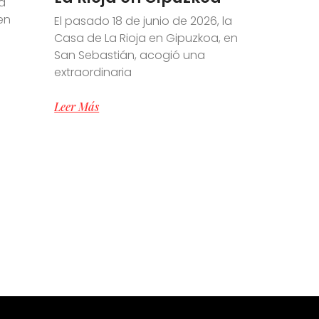
a
en
El pasado 18 de junio de 2026, la
e
Casa de La Rioja en Gipuzkoa, en
San Sebastián, acogió una
extraordinaria
Leer Más