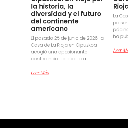
la historia, la
Rioj
diversidad y el futuro
La Cas
del continente
presen
americano
página
ha pu
El pasado 25 de junio de 2026, la
Casa de La Rioja en Gipuzkoa
Leer M
acogió una apasionante
conferencia dedicada a
Leer Más