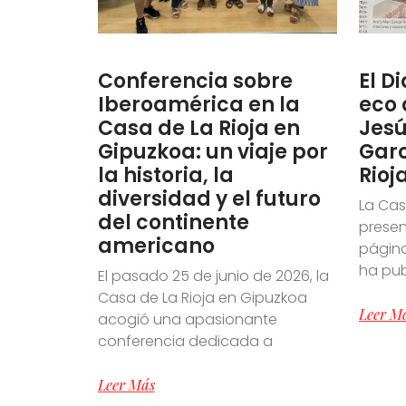
Conferencia sobre
El D
Iberoamérica en la
eco 
Casa de La Rioja en
Jesú
Gipuzkoa: un viaje por
Garc
la historia, la
Rioj
diversidad y el futuro
La Cas
del continente
presen
americano
página
ha pu
El pasado 25 de junio de 2026, la
Casa de La Rioja en Gipuzkoa
Leer M
acogió una apasionante
conferencia dedicada a
Leer Más