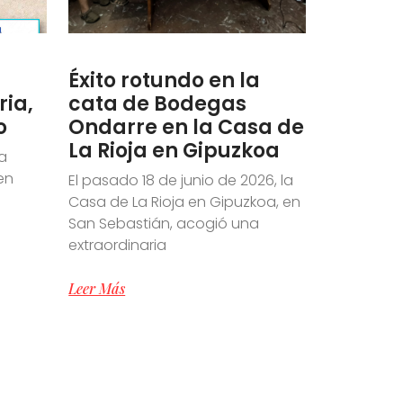
Éxito rotundo en la
ria,
cata de Bodegas
o
Ondarre en la Casa de
La Rioja en Gipuzkoa
a
en
El pasado 18 de junio de 2026, la
e
Casa de La Rioja en Gipuzkoa, en
San Sebastián, acogió una
extraordinaria
Leer Más