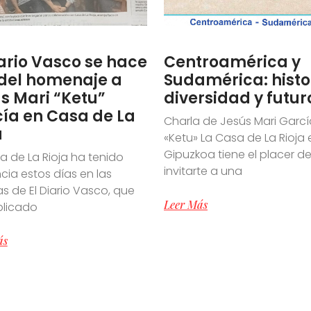
iario Vasco se hace
Centroamérica y
del homenaje a
Sudamérica: histo
s Mari “Ketu”
diversidad y futur
ía en Casa de La
Charla de Jesús Mari Garcí
a
«Ketu» La Casa de La Rioja 
Gipuzkoa tiene el placer d
a de La Rioja ha tenido
invitarte a una
cia estos días en las
s de El Diario Vasco, que
Leer Más
blicado
ás