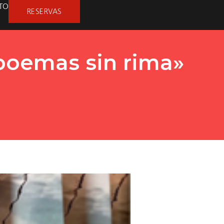
TO
RESERVAS
poemas sin rima»