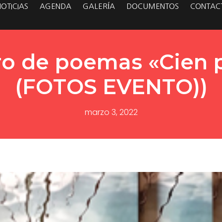
NOTICIAS
AGENDA
GALERÍA
DOCUMENTOS
CONTAC
bro de poemas «Cien 
(FOTOS EVENTO))
marzo 3, 2022