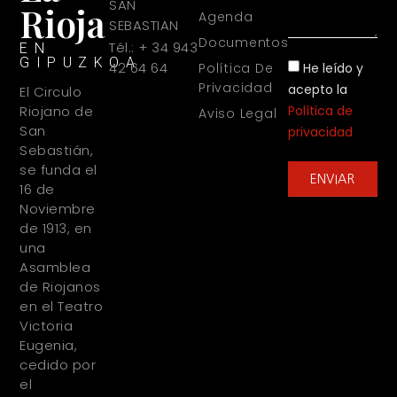
SAN
Rioja
Agenda
SEBASTIAN
Documentos
Tél.: + 34 943
EN
GIPUZKOA
42 64 64
He leído y
Política De
Privacidad
acepto la
El Circulo
Política de
Riojano de
Aviso Legal
San
privacidad
Sebastián,
se funda el
ENVIAR
16 de
Noviembre
de 1913, en
una
Asamblea
de Riojanos
en el Teatro
Victoria
Eugenia,
cedido por
el