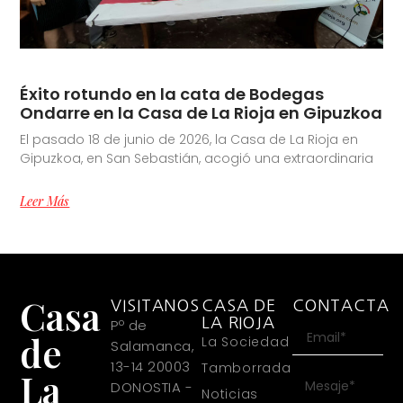
Éxito rotundo en la cata de Bodegas
Ondarre en la Casa de La Rioja en Gipuzkoa
El pasado 18 de junio de 2026, la Casa de La Rioja en
Gipuzkoa, en San Sebastián, acogió una extraordinaria
Leer Más
Casa
VISITANOS
CASA DE
CONTACTA
LA RIOJA
Pº de
de
La Sociedad
Salamanca,
13-14 20003
Tamborrada
La
DONOSTIA -
Noticias