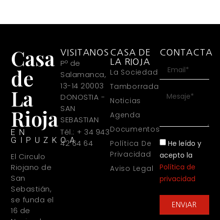
Casa
VISITANOS
CASA DE
CONTACTA
LA RIOJA
Pº de
de
La Sociedad
Salamanca,
13-14 20003
Tamborrada
La
DONOSTIA -
Noticias
SAN
Rioja
Agenda
SEBASTIAN
Documentos
Tél.: + 34 943
EN
GIPUZKOA
42 64 64
He leído y
Política De
Privacidad
acepto la
El Circulo
Política de
Riojano de
Aviso Legal
San
privacidad
Sebastián,
se funda el
ENVIAR
16 de