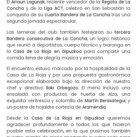
El
Arraun Lagunak
, reciente vencedor de la
Regata de La
Concha
y de la
Liga ACT
, celebró en San Sebastián la
conquista de su
cuarta Bandera de La Concha
tras una
segunda jornada espectacular.
Las remeras del club también festejaron su
tercera
Bandera consecutiva de La Concha
, un logro histórico
que reunió a deportistas, cuerpo técnico y txaranga en
la
Casa de La Rioja en Gipuzkoa
para compartir una
comida llena de alegría, música y emoción.
El encuentro estuvo marcado por la hospitalidad de la
Casa de La Rioja y por una propuesta gastronómica
excepcional elaborada bajo la dirección de nuestro
chef y directivo
Ilaki Orbegozo
. El menú incluyó una
ensalada con productos de huerta de Alza, una
exquisita ventresca y solomillo de
Martín Berasategui
, y
un postre de hojaldre cortesía de
Aramendia
.
Desde la
Casa de La Rioja en Gipuzkoa
queremos
agradecer profundamente a todos los que hicieron
posible esta celebración, en la que pusimos también