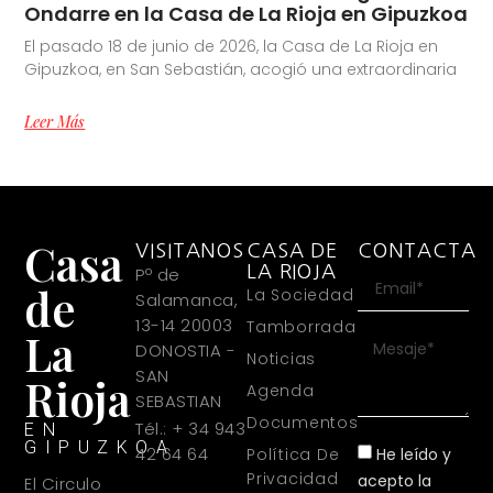
Ondarre en la Casa de La Rioja en Gipuzkoa
El pasado 18 de junio de 2026, la Casa de La Rioja en
Gipuzkoa, en San Sebastián, acogió una extraordinaria
Leer Más
Casa
VISITANOS
CASA DE
CONTACTA
LA RIOJA
Pº de
de
La Sociedad
Salamanca,
13-14 20003
Tamborrada
La
DONOSTIA -
Noticias
SAN
Rioja
Agenda
SEBASTIAN
Documentos
Tél.: + 34 943
EN
GIPUZKOA
42 64 64
He leído y
Política De
Privacidad
acepto la
El Circulo