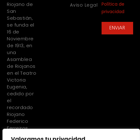
Política de
Riojano de
Aviso Legal
San
privacidad
Sebastián,
se funda el
ENVIAR
16 de
Noviembre
de 1913, en
una
Asamblea
de Riojanos
en el Teatro
Victoria
Eugenia,
cedido por
el
recordado
Riojano
Federico
Ferreiros
Valoramos tu privacidad