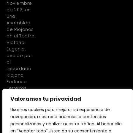
Noviembre
de 1913, en
una
Asamblea
de Riojanos
en el Teatro
Victoria
Eugenia,
cedido por
el
recordado
Riojano
Federico
Ferreiros
Valoramos tu privacidad
Usamos cookies para mejorar su experiencia de
navegación, mostrarle anuncios o contenidos
personalizados y analizar nuestro tráfico. Al hacer clic
en “Aceptar todo” usted da su consentimiento a