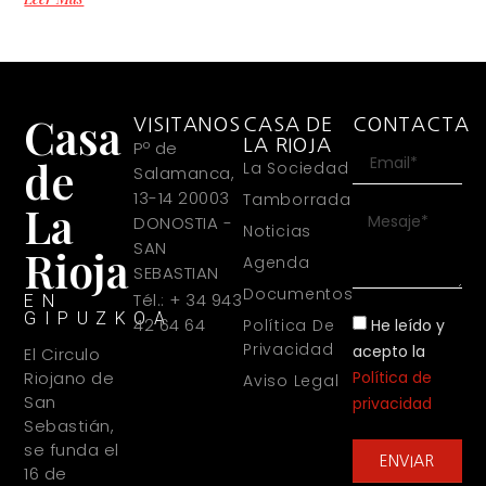
Casa
VISITANOS
CASA DE
CONTACTA
LA RIOJA
Pº de
de
La Sociedad
Salamanca,
13-14 20003
Tamborrada
La
DONOSTIA -
Noticias
SAN
Rioja
Agenda
SEBASTIAN
Documentos
Tél.: + 34 943
EN
GIPUZKOA
42 64 64
He leído y
Política De
Privacidad
acepto la
El Circulo
Política de
Riojano de
Aviso Legal
San
privacidad
Sebastián,
se funda el
ENVIAR
16 de