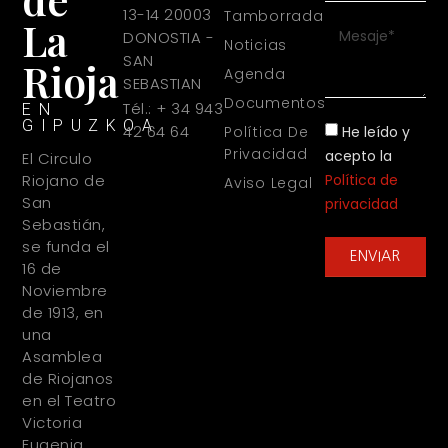
13-14 20003
Tamborrada
La
DONOSTIA -
Noticias
SAN
Rioja
Agenda
SEBASTIAN
Documentos
Tél.: + 34 943
EN
GIPUZKOA
42 64 64
He leído y
Política De
Privacidad
acepto la
El Circulo
Política de
Riojano de
Aviso Legal
San
privacidad
Sebastián,
se funda el
ENVIAR
16 de
Noviembre
de 1913, en
una
Asamblea
de Riojanos
en el Teatro
Victoria
Eugenia,