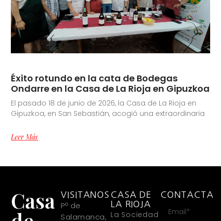
Éxito rotundo en la cata de Bodegas
Ondarre en la Casa de La Rioja en Gipuzkoa
El pasado 18 de junio de 2026, la Casa de La Rioja en
Gipuzkoa, en San Sebastián, acogió una extraordinaria
Leer Más
Casa
VISITANOS
CASA DE
CONTACTA
LA RIOJA
Pº de
de
La Sociedad
Salamanca,