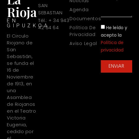
Noticias
SAN
Rioja
Agenda
SEBASTIAN
Documentos
Tél.: + 34 943
EN
GIPUZKOA
42 64 64
He leído y
Política De
Privacidad
acepto la
El Circulo
Política de
Riojano de
Aviso Legal
San
privacidad
Sebastián,
se funda el
ENVIAR
16 de
Noviembre
de 1913, en
una
Asamblea
de Riojanos
en el Teatro
Victoria
Eugenia,
cedido por
el