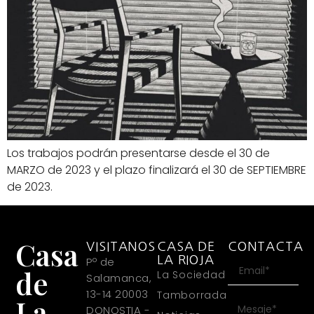
Los trabajos podrán presentarse desde el 30 de
MARZO de 2023 y el plazo finalizará el 30 de SEPTIEMBRE
de 2023.
Casa
VISITANOS
CASA DE
CONTACTA
LA RIOJA
Pº de
de
La Sociedad
Salamanca,
13-14 20003
Tamborrada
La
DONOSTIA -