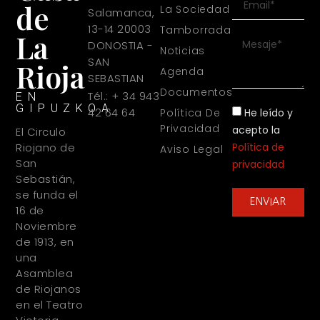
de
La Sociedad
Salamanca,
13-14 20003
Tamborrada
La
DONOSTIA -
Noticias
SAN
Rioja
Agenda
SEBASTIAN
Documentos
Tél.: + 34 943
EN
GIPUZKOA
42 64 64
He leído y
Política De
Privacidad
acepto la
El Circulo
Política de
Riojano de
Aviso Legal
San
privacidad
Sebastián,
se funda el
ENVIAR
16 de
Noviembre
de 1913, en
una
Asamblea
de Riojanos
en el Teatro