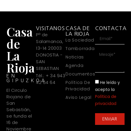
Casa
VISITANOS
CASA DE
CONTACTA
LA RIOJA
Pº de
de
La Sociedad
Salamanca,
13-14 20003
Tamborrada
La
DONOSTIA -
Noticias
SAN
Rioja
Agenda
SEBASTIAN
Documentos
Tél.: + 34 943
EN
GIPUZKOA
42 64 64
He leído y
Política De
Privacidad
acepto la
El Circulo
Política de
Riojano de
Aviso Legal
San
privacidad
Sebastián,
se funda el
ENVIAR
16 de
Noviembre