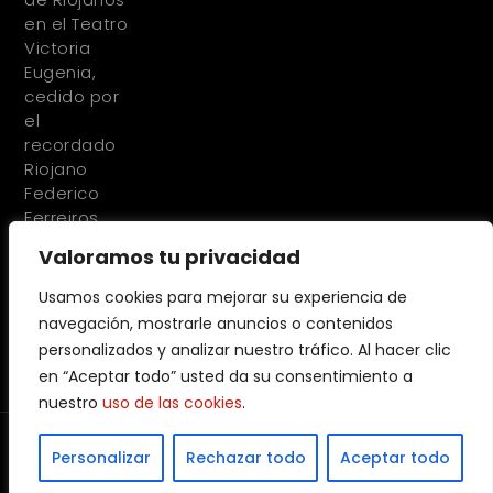
en el Teatro
Victoria
Eugenia,
cedido por
el
recordado
Riojano
Federico
Ferreiros
Valoramos tu privacidad
Usamos cookies para mejorar su experiencia de
navegación, mostrarle anuncios o contenidos
personalizados y analizar nuestro tráfico. Al hacer clic
en “Aceptar todo” usted da su consentimiento a
nuestro
uso de las cookies
.
© 2023 Todos los derechos reservados. Diseñado y desarrollado
Personalizar
Rechazar todo
Aceptar todo
por
Factor Ideas