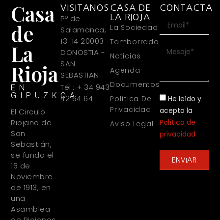
Casa
VISITANOS
CASA DE
CONTACTA
LA RIOJA
Pº de
de
La Sociedad
Salamanca,
13-14 20003
Tamborrada
La
DONOSTIA -
Noticias
SAN
Rioja
Agenda
SEBASTIAN
Documentos
Tél.: + 34 943
EN
GIPUZKOA
42 64 64
He leído y
Política De
Privacidad
acepto la
El Circulo
Política de
Riojano de
Aviso Legal
San
privacidad
Sebastián,
se funda el
ENVIAR
16 de
Noviembre
de 1913, en
una
Asamblea
de Riojanos