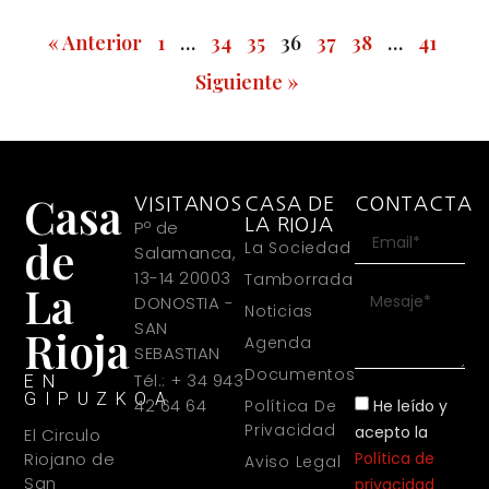
« Anterior
1
…
34
35
36
37
38
…
41
Siguiente »
Casa
VISITANOS
CASA DE
CONTACTA
LA RIOJA
Pº de
de
La Sociedad
Salamanca,
13-14 20003
Tamborrada
La
DONOSTIA -
Noticias
SAN
Rioja
Agenda
SEBASTIAN
Documentos
Tél.: + 34 943
EN
GIPUZKOA
42 64 64
He leído y
Política De
Privacidad
acepto la
El Circulo
Política de
Riojano de
Aviso Legal
San
privacidad