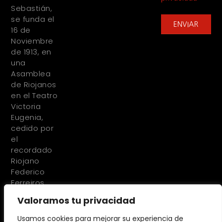
Sebastián,
se funda el
ENVIAR
16 de
Noviembre
de 1913, en
una
Asamblea
de Riojanos
en el Teatro
Victoria
Eugenia,
cedido por
el
recordado
Riojano
Federico
Ferreiros
Valoramos tu privacidad
Usamos cookies para mejorar su experiencia de