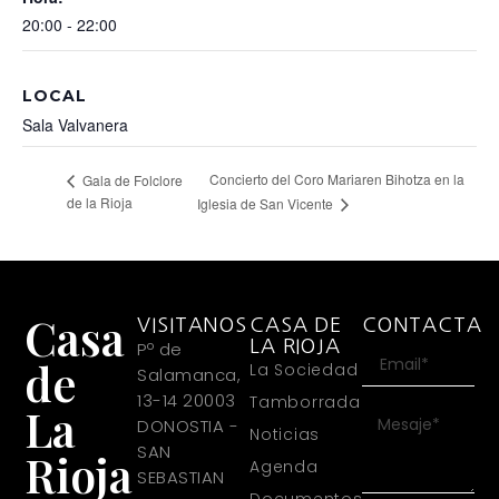
20:00 - 22:00
LOCAL
Sala Valvanera
Concierto del Coro Mariaren Bihotza en la
Gala de Folclore
de la Rioja
Iglesia de San Vicente
Casa
VISITANOS
CASA DE
CONTACTA
LA RIOJA
Pº de
de
La Sociedad
Salamanca,
13-14 20003
Tamborrada
La
DONOSTIA -
Noticias
SAN
Rioja
Agenda
SEBASTIAN