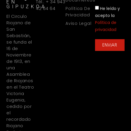
Documentos
Tél.: + 34 943
EN
GIPUZKOA
42 64 64
He leído y
Política De
Privacidad
acepto la
El Circulo
Política de
Riojano de
Aviso Legal
San
privacidad
Sebastián,
se funda el
ENVIAR
16 de
Noviembre
de 1913, en
una
Asamblea
de Riojanos
en el Teatro
Victoria
Eugenia,
cedido por
el
recordado
Riojano