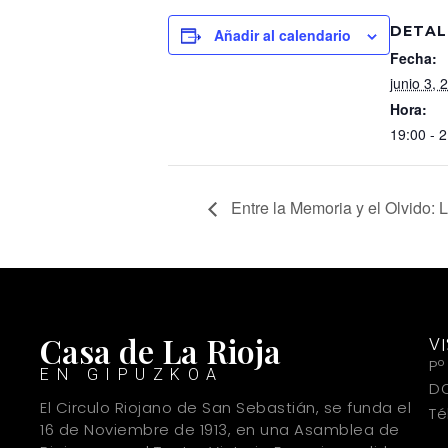
DETAL
Añadir al calendario
Fecha:
junio 3, 
Hora:
19:00 - 
Entre la Memoria y el Olvido:
Casa de La Rioja
V
Pº
EN GIPUZKOA
DO
El Circulo Riojano de San Sebastián, se funda el
Té
16 de Noviembre de 1913, en una Asamblea de