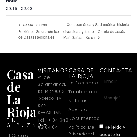
Hora:
20:15 - 22:00
Centroamérica y Sudamérica: historia,
XXXIX Festival
Folklórico-Gastronómico
diversidad y futuro – Charla de Jesús
de Casas Regionales
Mari García «Ketu»
Casa
VISITANOS
CASA DE
CONTACTA
LA RIOJA
Pº de
de
La Sociedad
Salamanca,
13-14 20003
Tamborrada
La
DONOSTIA -
Noticias
SAN
Rioja
Agenda
SEBASTIAN
Documentos
Tél.: + 34 943
EN
GIPUZKOA
42 64 64
He leído y
Política De
Privacidad
acepto la
El Circulo