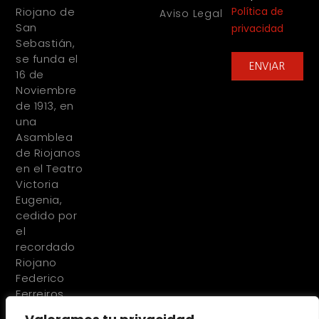
Política de
Riojano de
Aviso Legal
San
privacidad
Sebastián,
se funda el
ENVIAR
16 de
Noviembre
de 1913, en
una
Asamblea
de Riojanos
en el Teatro
Victoria
Eugenia,
cedido por
el
recordado
Riojano
Federico
Ferreiros