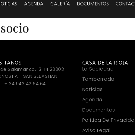
NOTICIAS
AGENDA
GALERÍA
DOCUMENTOS
CONTAC
 socio
ISITANOS
CASA DE LA RIOJA
La Sociedad
 de Salamanca, 13-14 20003
NOSTIA - SAN SEBASTIAN
Tamborrada
l.: + 34 943 42 64 64
Noticias
Agenda
Documentos
Política De Privacid
Aviso Legal