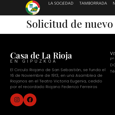
LA SOCIEDAD
TAMBORRADA
Solicitud de nuevo
Casa de La Rioja
V
Pº
EN GIPUZKOA
DO
El Circulo Riojano de San Sebastián, se funda el
Té
16 de Noviembre de 1913, en una Asamblea de
Riojanos en el Teatro Victoria Eugenia, cedido
por el recordado Riojano Federico Ferreiros