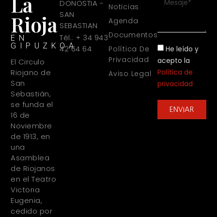
La
DONOSTIA -
Noticias
SAN
Rioja
Agenda
SEBASTIAN
Documentos
Tél.: + 34 943
EN
GIPUZKOA
42 64 64
He leído y
Política De
Privacidad
acepto la
El Circulo
Política de
Riojano de
Aviso Legal
San
privacidad
Sebastián,
se funda el
ENVIAR
16 de
Noviembre
de 1913, en
una
Asamblea
de Riojanos
en el Teatro
Victoria
Eugenia,
cedido por