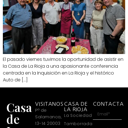
El pasado viernes tuvimos la oportunidad de asistir en
la Casa de La Rioja a una apasionante conferencia
centrada en la Inquisición en La Rioja y el histórico
Auto de […]
Casa
VISITANOS
CASA DE
CONTACTA
LA RIOJA
Pº de
de
La Sociedad
Salamanca,
13-14 20003
Tamborrada