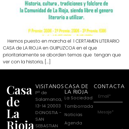
Hemos puesto en marcha el l CERTAMEN LITERARIO
CASA de LA RIOJA en GUIPUZCOA en el que
prioritariamente se aborden temas que tengan que
ver con la historia, […]
Casa
VISITANOS
CASA DE
CONTACTA
LA RIOJA
Pº de
de
La Sociedad
Salamanca,
13-14 20003
Tamborrada
La
DONOSTIA -
Noticias
SAN
Rioja
Agenda
SEBASTIAN