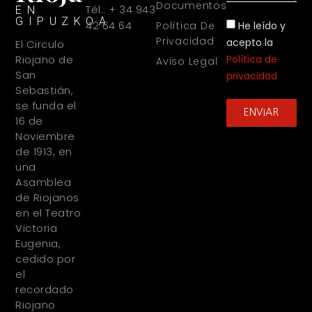
Documentos
Tél.: + 34 943
EN
GIPUZKOA
42 64 64
He leído y
Política De
Privacidad
acepto la
El Circulo
Política de
Riojano de
Aviso Legal
San
privacidad
Sebastián,
se funda el
ENVIAR
16 de
Noviembre
de 1913, en
una
Asamblea
de Riojanos
en el Teatro
Victoria
Eugenia,
cedido por
el
recordado
Riojano