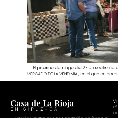
El próximo domingo día 27 de septiembre ten
MERCADO DE LA VENDIMIA , en el que en horari
Casa de La Rioja
V
Pº
EN GIPUZKOA
DO
El Circulo Riojano de San Sebastián, se funda el