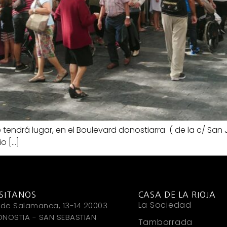
drá lugar, en el Boulevard donostiarra ( de la c/ San Ju
o […]
ISITANOS
CASA DE LA RIOJA
La Sociedad
 de Salamanca, 13-14 20003
NOSTIA - SAN SEBASTIAN
Tamborrada