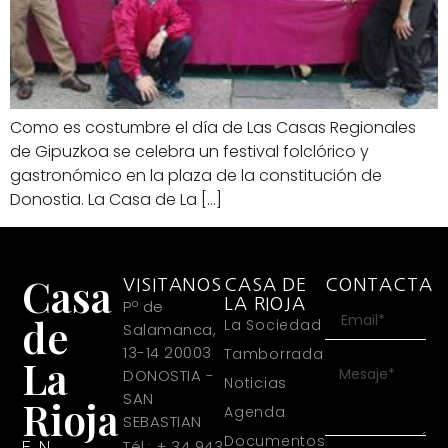
Como es costumbre el día de Las Casas Regionales
de Gipuzkoa se celebra un festival folclórico y
gastronómico en la plaza de la constitución de
Donostia. La Casa de La […]
Casa
VISITANOS
CASA DE
CONTACTA
LA RIOJA
Pº de
de
La Sociedad
Salamanca,
13-14 20003
Tamborrada
La
DONOSTIA -
Noticias
SAN
Rioja
Agenda
SEBASTIAN
Documentos
Tél.: + 34 943
EN