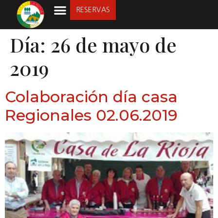
RESERVAS
LA SOCIEDAD
Día:
26 de mayo de
2019
Colaboración día casa
Regionales 02.06.2019