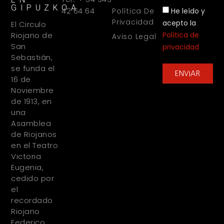
GIPUZKOA
42 64 64
He leído y
Política De
Privacidad
acepto la
El Circulo
Política de
Riojano de
Aviso Legal
San
privacidad
Sebastián,
se funda el
ENVIAR
16 de
Noviembre
de 1913, en
una
Asamblea
de Riojanos
en el Teatro
Victoria
Eugenia,
cedido por
el
recordado
Riojano
Federico